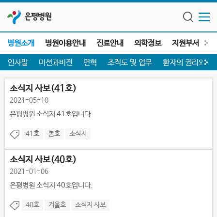
은평병원
병원소개
병원이용안내
진료안내
의학정보
지원부서
전
인사말
미션과비전
연혁
조직도 및 업무
환자의 권리와 의
주요소식
소식지 사보(41호)
2021-05-10
은평병원 소식지 41호입니다.
41호
봄호
소식지
소식지 사보(40호)
2021-01-06
은평병원 소식지 40호입니다.
40호
겨울호
소식지 사보