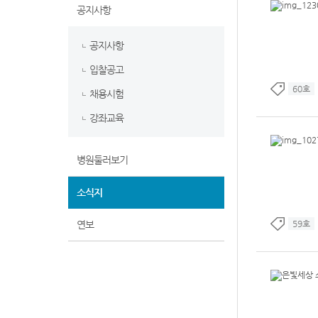
공지사항
공지사항
입찰공고
60호
채용시험
강좌교육
병원둘러보기
소식지
연보
59호