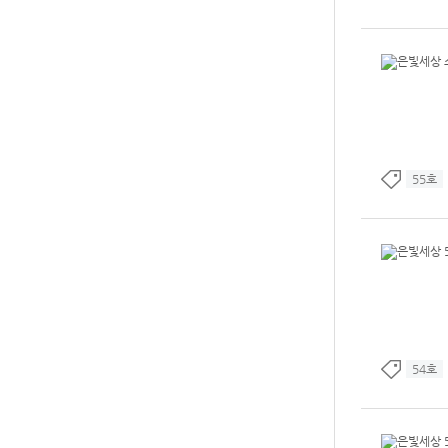
55호
54호