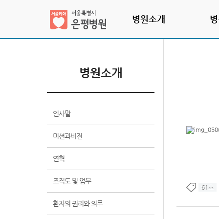
병원소개
병
병원소개
현
재
위
인사말
치
:
미션과비전
연혁
조직도 및 업무
61호
환자의 권리와 의무