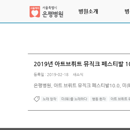
병원소개
병
2019년 아트브뤼트 뮤직크 페스티발 10
등록일 : 2019-02-18
새소식
은평병원, 아트 브뤼트 뮤직크 페스티발10.0, 미(
노래 창작
미(味)를 노래하다
병동 환자
아트 브뤼트 