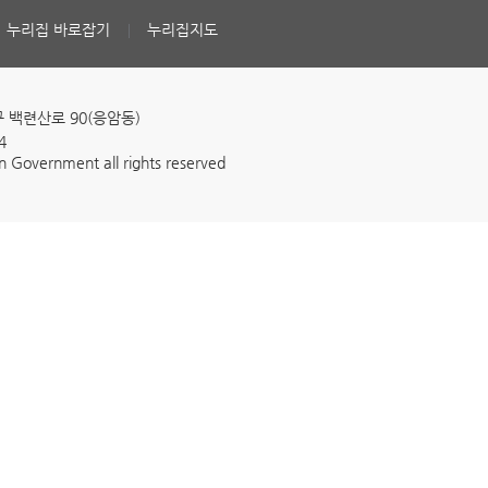
누리집 바로잡기
누리집지도
구 백련산로 90(응암동)
4
n Government all rights reserved