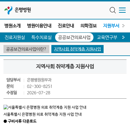
은평병원
병원소개
병원이용안내
진료안내
의학정보
지원부서
전
진료지원실
특수치료실
공공보건의료사업
교육연구부
공공보건의료사업이란?
지역사회 취약계층 지원사업
지역사회 취약계층 지원사업
담당부서
은평병원
원무과
문의
02-300-8251
수정일
2026-07-28
서울특별시 은평병원 의료 취약계층 지원 사업 안내
● 구비서류 다운로드