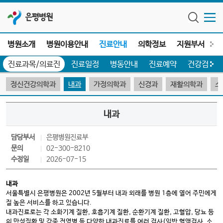
은평병원
병원소개
병원이용안내
진료안내
의학정보
지원부서
전
진료과목/의료진
진료일정
병동안내
진료예약
건강검진
정신건강의학과
내과
가정의학과
신경과
재활의학과
소
내과
담당부서
은평병원
진료부
문의
02-300-8210
수정일
2026-07-15
내과
서울특별시 은평병원은 2002년 5월부터 내과 외래를 병원 1층에 열어 주민에게
질 높은 서비스를 하고 있습니다.
내과진료로는 각 소화기계 질환, 호흡기계 질환, 순환기계 질환, 고혈압, 당뇨 등
의 만성질환 및 각종 전염병 등 다양한 내과진료를 여러 검사(일반 혈액검사, 소