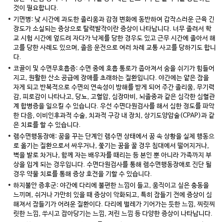
것이 필요합니다.
기면병: 낮 시간에 과도한 졸리움과 감정 변화에 동반하여 갑작스러운 근육 긴
장도가 소실되는 증상으로 탈력발작이란 증상이 나타납니다. 너무 졸려서 학
교 시험 시간에 엎드려 자다가 낙제를 당한 경우도 있고 근무 시간에 졸아서 해
고를 당한 사례도 있으며, 졸음 운전으로 여러 차례 교통 사고를 당하기도 합니
다.
코골이 및 수면무호흡증: 수면 중에 호흡 통로가 좁아져서 숨을 쉬기가 힘들어
지고, 원활한 산소 공급에 장애를 초래하는 질환입니다. 야간에는 얕은 잠을
자게 되고 반복적으로 수면의 연속성이 방해를 받게 되어 주간 졸리움, 무기력
감, 피로감이 나타나고, 당뇨, 고혈압, 심장마비, 뇌졸중과 같은 심각한 심혈관
계 합병증을 일으킬 수 있습니다. 우선 수면다원검사를 해서 심한 정도를 파악
한 다음, 이비인후과적 수술, 치과적 구강 내 장치, 상기도양압술(CPAP)과 같
은 치료를 할 수 있습니다.
렘수면행동장애: 꿈을 꾸는 단계인 렘수면 상태에서 꿈 속 상황을 실제 행동으
로 옮기는 질환으로서 싸우거나, 쫓기는 꿈을 꿀 경우 침대에서 떨어지거나,
벽을 발로 차거나, 함께 자는 배우자를 때리는 등 본인 뿐 아니라 가족까지 부
상을 입게 되는 경우입니다. 수면다원검사를 통해 렘수면행동장애로 진단 될
경우 약물 치료를 통해 증상 호전을 기할 수 있습니다.
하지불안 증후군: 야간에 다리에 불편한 느낌이 들고, 움직이고 싶은 충동을
느끼며, 쉬거나 가만히 있을 때 증상이 악화되고, 특히 잠들기 전에 증상이 심
해져서 잠들기가 어려운 질환이다. 다리에 벌레가 기어가는 듯한 느낌, 찌릿찌
릿한 느낌, 쑤시고 잡아당기는 느낌, 저린 느낌 등 다양한 증상이 나타납니다.