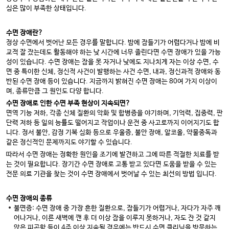
심은 많이 부족한 상태입니다.
수면 장애란?
정상 수면에서 벗어난 모든 경우를 말합니다. 밤에 잠들기가 어렵다거나 밤에 비
교적 잘 잤는데도 활동해야 하는 낮 시간에 너무 졸린다면 수면 장애가 있을 가능
성이 있습니다. 수면 장애는 잠을 못 자거나 낮에도 지나치게 자는 이상 수면, 수
면 중 특이한 신체, 정신적 사건이 발행하는 사건 수면, 내과, 정신과적 장애와 동
반된 수면 장애 등이 있습니다. 지금까지 밝혀진 수면 장애는 80여 가지 이상이
며, 종류만큼 그 원인도 다양 합니다.
수면 장애로 인한 수면 부족 현상이 지속되면?
면역 기능 저하, 각종 신체 질환의 악화 및 합병증을 야기하며, 기억력, 집중력, 판
단력 저하 등 일의 능률도 떨어지고 작업이나 운전 중 사고로까지 이어지기도 합
니다. 정서 불안, 감정 기복 심화 등으로 우울증, 불안 장애, 알코올, 약물중독과
같은 정신적인 문제까지도 야기할 수 있습니다.
따라서 수면 장애는 정확한 원인을 조기에 발견하고 그에 따른 적절한 치료를 받
는 것이 필요합니다. 장기간 수면 장애로 고통 받고 있다면 도움을 받을 수 있는
전문 의료 기관을 찾는 것이 수면 장애에서 벗어날 수 있는 최선의 방법 입니다.
수면 장애의 종류
불면증: 수면 장애 중 가장 흔한 질환으로, 잠들기가 어렵거나, 자다가 자주 깨
어나거나, 이른 새벽에 깬 후 더 이상 잠을 이루지 못하거나, 자도 잔 것 같지
않은 피곤함 등이 4주 이상 지속될 경우에는 반드시 수면 클리닉을 방문하는