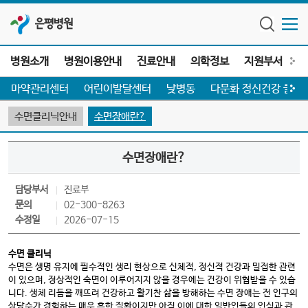
은평병원
병원소개
병원이용안내
진료안내
의학정보
지원부서
전
마약관리센터
어린이발달센터
낮병동
다문화 정신건강 클리
수면클리닉안내
수면장애란?
수면장애란?
담당부서
진료부
문의
02-300-8263
수정일
2026-07-15
수면 클리닉
수면은 생명 유지에 필수적인 생리 현상으로 신체적, 정신적 건강과 밀접한 관련
이 있으며, 정상적인 숙면이 이루어지지 않을 경우에는 건강이 위협받을 수 있습
니다. 생체 리듬을 깨뜨려 건강하고 활기찬 삶을 방해하는 수면 장애는 전 인구의
상당수가 경험하는 매우 흔한 질환이지만 아직 이에 대한 일반인들의 인식과 관