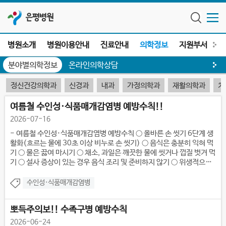
은평병원
병원소개
병원이용안내
진료안내
의학정보
지원부서
전
분야별의학정보
온라인의학상담
정신건강의학과
신경과
내과
가정의학과
재활의학과
치
주요소식
여름철 수인성·식품매개감염병 예방수칙!!
2026-07-16
- 여름철 수인성·식품매개감염병 예방수칙 ○ 올바른 손 씻기 6단계 생
활화(흐르는 물에 30초 이상 비누로 손 씻기) ○ 음식은 충분히 익혀 먹
기 ○ 물은 끓여 마시기 ○ 채소, 과일은 깨끗한 물에 씻거나 껍질 벗겨 먹
기 ○ 설사 증상이 있는 경우 음식 조리 및 준비하지 않기 ○ 위생적으로
조리하기 ○ 생선·고기·채소 도마 분리 사용(칼, 도마는 조리 후 소독)
수인성·식품매개감염병
뽀득주의보!! 수족구병 예방수칙
2026-06-24