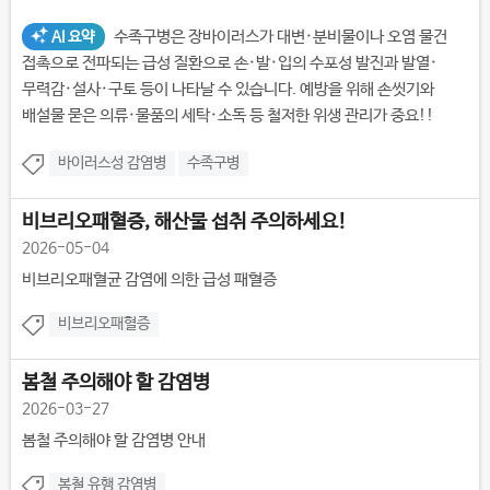
수족구병은 장바이러스가 대변·분비물이나 오염 물건
AI 요약
접촉으로 전파되는 급성 질환으로 손·발·입의 수포성 발진과 발열·
무력감·설사·구토 등이 나타날 수 있습니다. 예방을 위해 손씻기와
배설물 묻은 의류·물품의 세탁·소독 등 철저한 위생 관리가 중요!!
바이러스성 감염병
수족구병
비브리오패혈증, 해산물 섭취 주의하세요!
2026-05-04
비브리오패혈균 감염에 의한 급성 패혈증
비브리오패혈증
봄철 주의해야 할 감염병
2026-03-27
봄철 주의해야 할 감염병 안내
봄철 유행 감염병